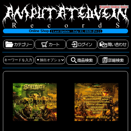
[
English Online Store
]
Online Shop
[ Last Update : July 31, 2026 (Fri.) ]