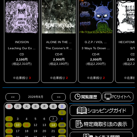
INCISION
ALONE IN THE ...
G.Z.P / VIOL ...
HECATOMBE 
Leaching Our Ex ...
The Coroner's R ...
3 Ways To Drown ...
S/T
CD
CD-R
CD-R
CD
2,100円
2,900円
2,000円
2,000
（税込2,310円）
（税込3,190円）
（税込2,200円）
（税込2,2
※在庫残り
3
※在庫残り
2
※在庫残り
2
※在庫残