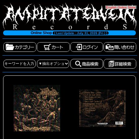
[
English Online Store
]
Online Shop
[ Last Update : July 31, 2026 (Fri.) ]