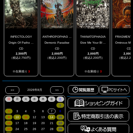
INFECTOLOGY
ANTHROPOPHAG ...
THANATOPHAGIA
FRAGMENTS 
Origin Of Patho ...
Demonic Paradise
Give Me Your Bl ...
Ominous Musi
CD
CD
CD
CD
2,500円
2,000円
2,000円
2,000
（税込2,750円）
（税込2,200円）
（税込2,200円）
（税込2,2
.
.
※在庫残り
3
※在庫残り
3