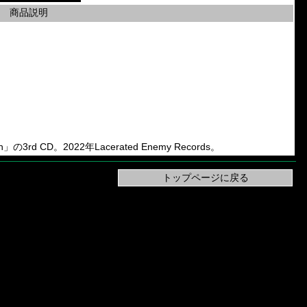
商品説明
an」の3rd CD。2022年Lacerated Enemy Records。