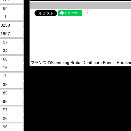
84
1
8258
1907
57
34
66
フランスのSlamming Brutal Deathcore Band「Hurak
16
7
39
85
96
57
26
96