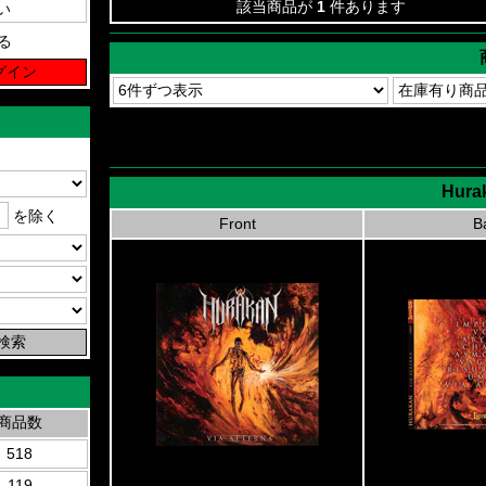
該当商品が
1
件あります
る
Hurak
を除く
Front
B
商品数
518
119