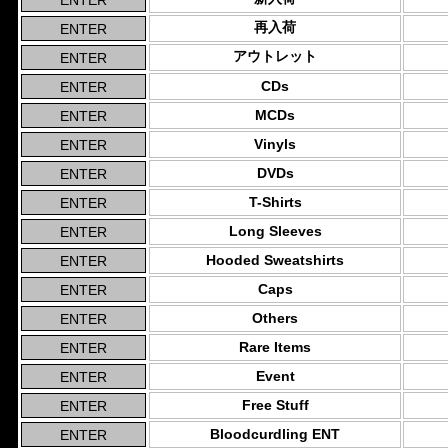
再入荷
アウトレット
CDs
MCDs
Vinyls
DVDs
T-Shirts
Long Sleeves
Hooded Sweatshirts
Caps
Others
Rare Items
Event
Free Stuff
Bloodcurdling ENT