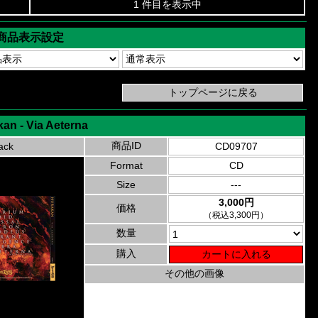
1 件目を表示中
商品表示設定
an - Via Aeterna
商品ID
ack
CD09707
Format
CD
Size
---
3,000円
価格
（税込3,300円）
数量
購入
その他の画像