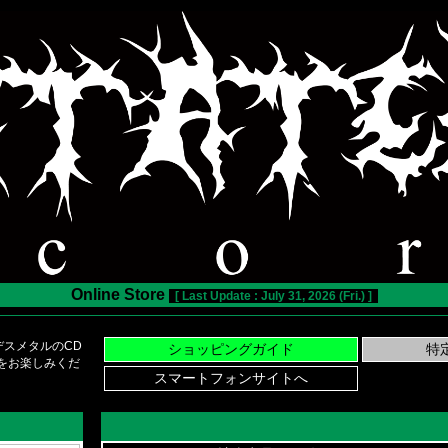
Online Store
[ Last Update : July 31, 2026 (Fri.) ]
スメタルのCD
い物をお楽しみくだ