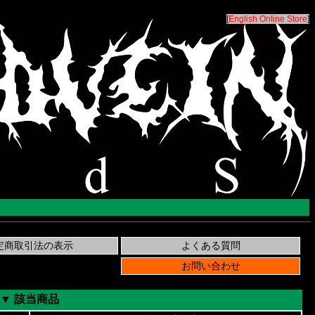
[
English Online Store
]
▼ 該当商品