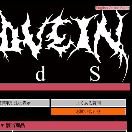
[
English Online Store
]
▼ 該当商品