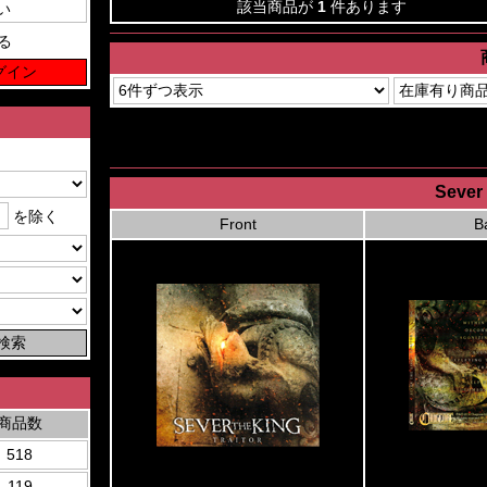
該当商品が
1
件あります
る
Sever 
を除く
Front
B
商品数
518
119