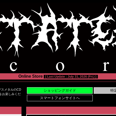
Online Store
[ Last Update : July 31, 2026 (Fri.) ]
スメタルのCD
い物をお楽しみくだ