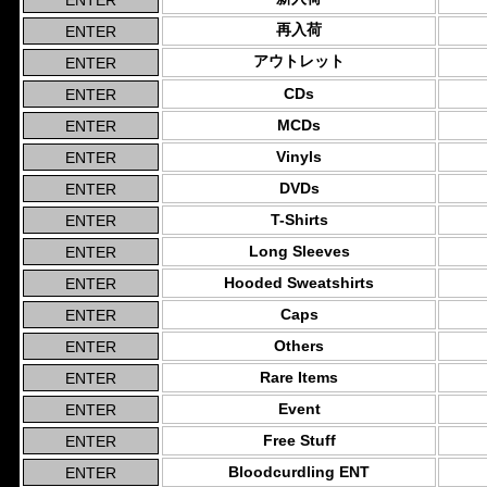
再入荷
アウトレット
CDs
MCDs
Vinyls
DVDs
T-Shirts
Long Sleeves
Hooded Sweatshirts
Caps
Others
Rare Items
Event
Free Stuff
Bloodcurdling ENT