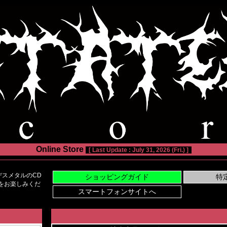
Online Store
[ Last Update : July 31, 2026 (Fri.) ]
スメタルのCD
い物をお楽しみくだ