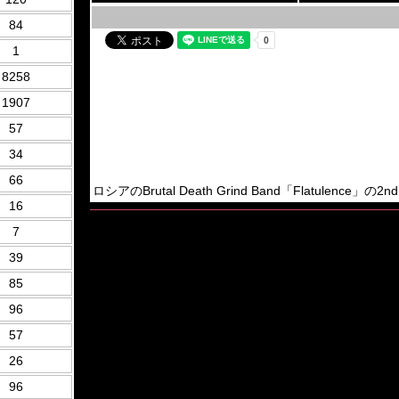
84
1
8258
1907
57
34
66
ロシアのBrutal Death Grind Band「Flatulence
16
7
39
85
96
57
26
96