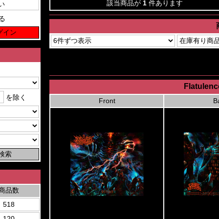
該当商品が
1
件あります
る
Flatulenc
を除く
Front
B
商品数
518
120