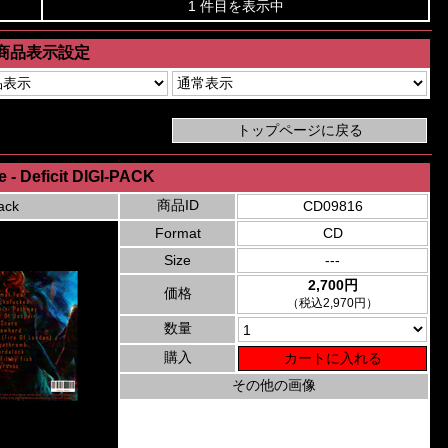
1 件目を表示中
商品表示設定
e - Deficit DIGI-PACK
商品ID
ack
CD09816
Format
CD
Size
---
2,700円
価格
（税込2,970円）
数量
購入
その他の画像