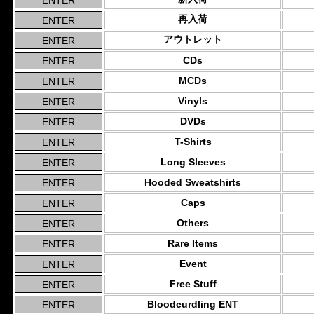
再入荷
アウトレット
CDs
MCDs
Vinyls
DVDs
T-Shirts
Long Sleeves
Hooded Sweatshirts
Caps
Others
Rare Items
Event
Free Stuff
Bloodcurdling ENT