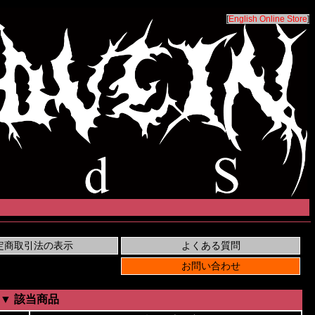
[
English Online Store
]
▼ 該当商品