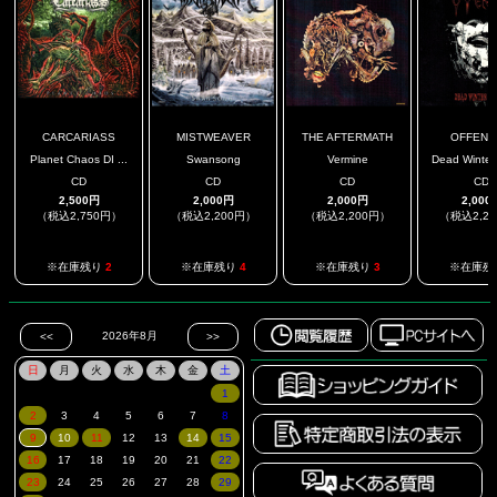
CARCARIASS
MISTWEAVER
THE AFTERMATH
OFFENS
Planet Chaos DI ...
Swansong
Vermine
Dead Winter 
CD
CD
CD
CD
2,500円
2,000円
2,000円
2,000
（税込2,750円）
（税込2,200円）
（税込2,200円）
（税込2,2
※在庫残り
2
※在庫残り
4
※在庫残り
3
※在庫残