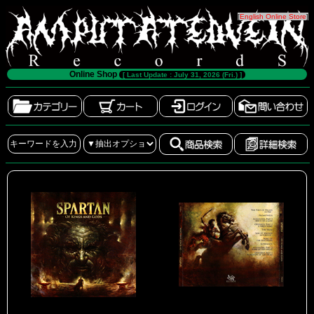
[
English Online Store
]
Online Shop
[ Last Update : July 31, 2026 (Fri.) ]