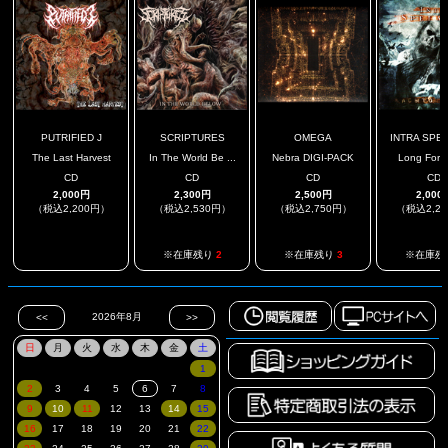
PUTRIFIED J
SCRIPTURES
OMEGA
INTRA SPE
The Last Harvest
In The World Be ...
Nebra DIGI-PACK
Long Forg
CD
CD
CD
CD
2,000円
2,300円
2,500円
2,000
（税込2,200円）
（税込2,530円）
（税込2,750円）
（税込2,2
.
※在庫残り
2
※在庫残り
3
※在庫残