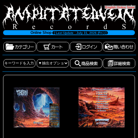
[
English Online Store
]
Online Shop
[ Last Update : July 31, 2026 (Fri.) ]