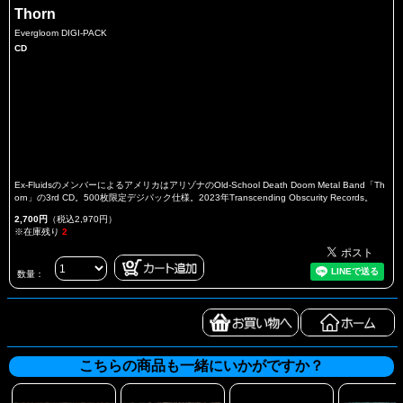
Thorn
Evergloom DIGI-PACK
CD
Ex-FluidsのメンバーによるアメリカはアリゾナのOld-School Death Doom Metal Band「Th
orn」の3rd CD。500枚限定デジパック仕様。2023年Transcending Obscurity Records。
2,700円
（税込2,970円）
※在庫残り
2
数量：
こちらの商品も一緒にいかがですか？