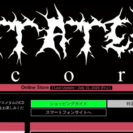
Online Store
[ Last Update : July 31, 2026 (Fri.) ]
スメタルのCD
い物をお楽しみくだ