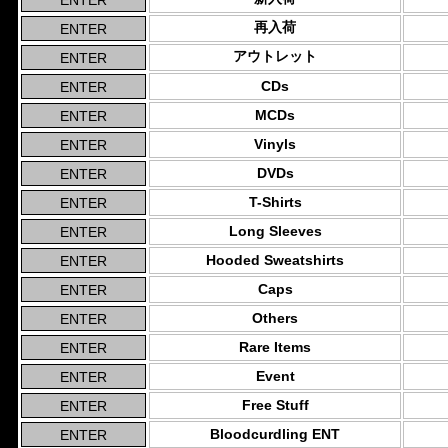
再入荷
アウトレット
CDs
MCDs
Vinyls
DVDs
T-Shirts
Long Sleeves
Hooded Sweatshirts
Caps
Others
Rare Items
Event
Free Stuff
Bloodcurdling ENT