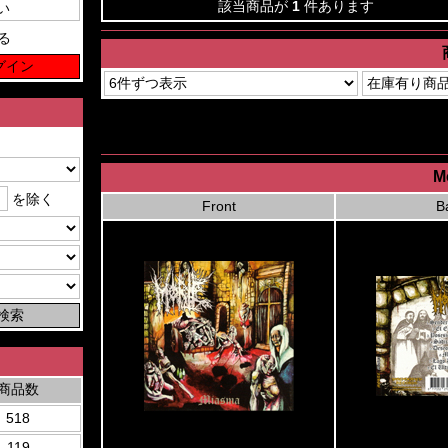
該当商品が
1
件あります
る
M
を除く
Front
B
商品数
518
119