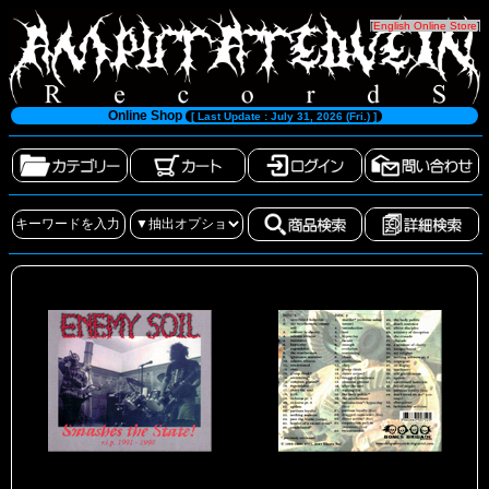
[
English Online Store
]
Online Shop
[ Last Update : July 31, 2026 (Fri.) ]