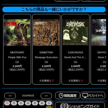
こちらの商品も一緒にいかがですか？
MEATKNIFE
GIBBETING
CARCINOSIS
DIPHTHE
Pimple With Pus
Rampage Execution
Death And The S ...
Slavic R
CD
CD
CD
CD
2,000円
2,300円
2,000円
2,000
（税込2,200円）
（税込2,530円）
（税込2,200円）
（税込2,2
.
※在庫残り
3
※在庫残り
5
※在庫残