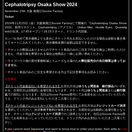
Cephalotripsy Osaka Show 2024
November 15th 大阪 南堀江Socore Factory
Ticket
2024年11月15日（金）大阪南堀江Socore Factoryにて開催の「Cephalotripsy Osaka Show
2024」前売りチケット。Cephalotripsy（アメリカ）、Umber Mist、Hostile Eyes、Quasidip
loidが出演。17:45オープン / 18:15スタート。ドリンク代別途。
カンパを含めて表示価格よりも多めにチケット代をお支払いいただける場合は金額を書き換
えてカートに入れてください。表示価格未満の金額は設定できません。
※
チケットの郵送はありませんのでチケット単品のみのご注文で代金引換はご利用いただけ
ません。代金引換を希望される場合は他商品と一緒にお買い求めください。
※
ライブハウス側の受付業務軽減とスムーズな入場のため
弊社販売分の当日精算は承ってお
りません
。
※
チケット単品のみのご注文を希望される方は下記注意事項をお読みください。
注意事項
【チケット代金振込払いを希望される方】
お支払方法は
ゆうちょ間送金
、
銀行振込
のいずれ
かを、出荷区分は自動的に会場引取となります。チケット代は
ゆうちょ間送金
または
銀行振
込
での前払いとなります。当日はSocore Factory受付にてお名前をおっしゃっていただいた
うえ、ドリンク代のみお支払いいただきご入場ください。
【チケット代金クレジットカード払いを希望される方】
お支払方法は
クレジットカード決済
を選択してください。決済事務手数料が加算されます。出荷区分は自動的に会場引取となり
ます。チケット代は
クレジットカード決済
でのご請求となります。当日はSocore Factory受
付にてお名前をおっしゃっていただいたうえ、ドリンク代のみお支払いいただきご入場くだ
さい。
If you cannot read Japanese and want to know how to order your ticket, then write to
mail