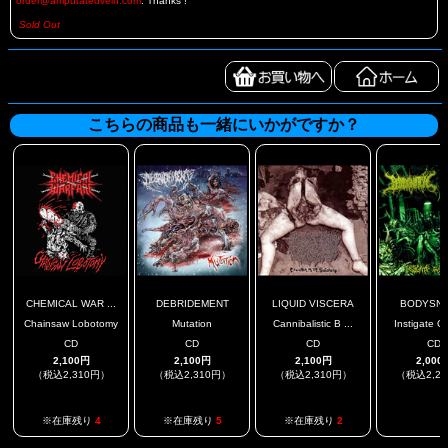
order@amputatedvein.com
. Thanks !
Sold Out
こちらの商品も一緒にいかがですか？
CHEMICAL WAR ...
DEBRIDEMENT
LIQUID VISCERA
BODYSNA
Chainsaw Lobotomy
Mutation
Cannibalistic B ...
Instigate Of
CD
CD
CD
CD
2,100円
2,100円
2,100円
2,000
（税込2,310円）
（税込2,310円）
（税込2,310円）
（税込2,2
.
※在庫残り
4
※在庫残り
5
※在庫残り
2