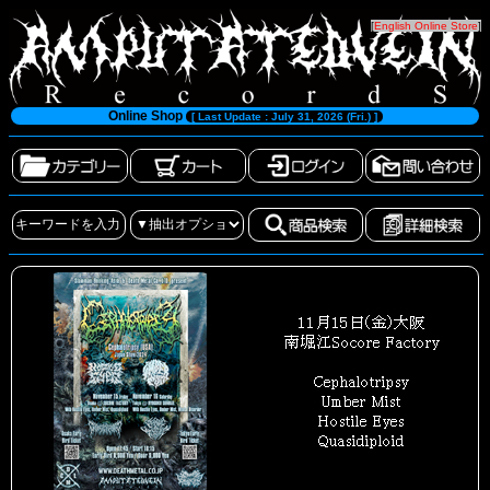
[
English Online Store
]
Online Shop
[ Last Update : July 31, 2026 (Fri.) ]