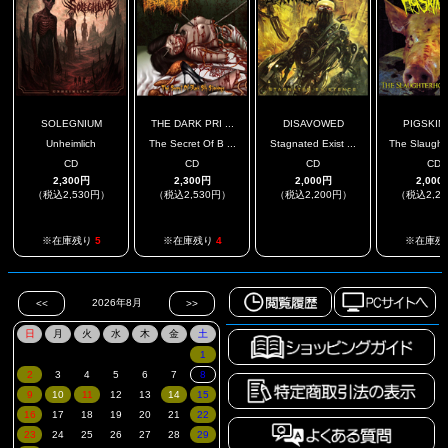
SOLEGNIUM
THE DARK PRI ...
DISAVOWED
PIGSKIN
Unheimlich
The Secret Of B ...
Stagnated Exist ...
The Slaughte
CD
CD
CD
CD
2,300円
2,300円
2,000円
2,000
（税込2,530円）
（税込2,530円）
（税込2,200円）
（税込2,2
.
※在庫残り
5
※在庫残り
4
※在庫残