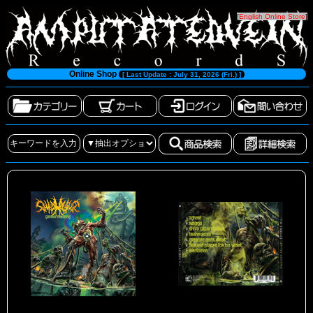
[
English Online Store
]
Online Shop
[ Last Update : July 31, 2026 (Fri.) ]