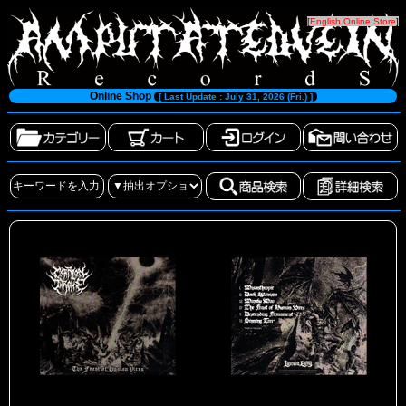
[
English Online Store
]
Online Shop
[ Last Update : July 31, 2026 (Fri.) ]