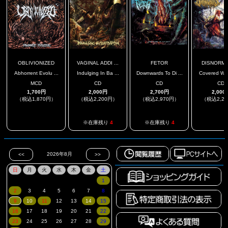
OBLIVIONIZED
VAGINAL ADDI ...
FETOR
DISNORMA
Abhorrent Evolu ...
Indulging In Ba ...
Downwards To Di ...
Covered With
MCD
CD
CD
CD
1,700円
2,000円
2,700円
2,000
（税込1,870円）
（税込2,200円）
（税込2,970円）
（税込2,2
.
.
※在庫残り
4
※在庫残り
4