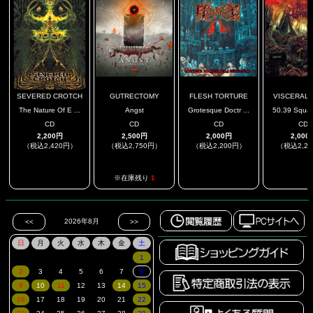
SEVERED CROTCH
GUTRECTOMY
FLESH TORTURE
VISCERAL U
The Nature Of E ...
Angst
Grotesque Doctr ...
50.39 Square
CD
CD
CD
CD
2,200円
2,500円
2,000円
2,000
（税込2,420円）
（税込2,750円）
（税込2,200円）
（税込2,2
.
.
.
※在庫残り
1