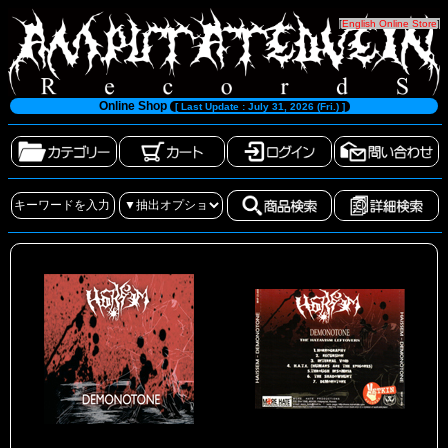
[
English Online Store
]
Online Shop
[ Last Update : July 31, 2026 (Fri.) ]