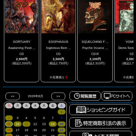
GORTUARY
ESOPHAGUS
SQUELCHING F ...
VOMIT
Awakening Pesti ...
Inglorious Bein ...
Psychic Incarce ...
Demo Series 
CD
CD
CD-R
CD
2,000円
2,500円
2,100円
2,500
（税込2,200円）
（税込2,750円）
（税込2,310円）
（税込2,7
.
.
※在庫残り
2
※在庫残