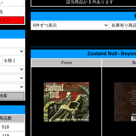
該当商品が
1
件あります
る
Zustand Null - Beyon
を除く
Front
B
商品数
518
119