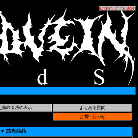
[
English Online Store
]
▼ 該当商品