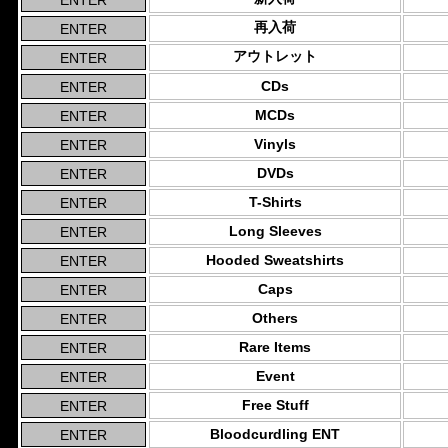
再入荷
アウトレット
CDs
MCDs
Vinyls
DVDs
T-Shirts
Long Sleeves
Hooded Sweatshirts
Caps
Others
Rare Items
Event
Free Stuff
Bloodcurdling ENT