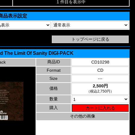
1 件目を表示中
商品表示設定
d The Limit Of Sanity DIGI-PACK
商品ID
ack
CD10298
Format
CD
Size
---
2,500円
価格
（税込2,750円）
数量
購入
その他の画像