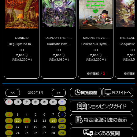
OMNIOID
DEVOUR THE F ...
SATAN'S REVE ...
THE SCALAR
Regurgitated In ...
Traumatic Birth ...
Horrendous Hymn ...
Coagulative 
CD
CD
CD
CD
2,000円
2,800円
2,000円
2,300
（税込2,200円）
（税込3,080円）
（税込2,200円）
（税込2,5
.
.
※在庫残り
2
※在庫残