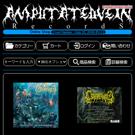
[
English Online Store
]
Online Shop
[ Last Update : July 31, 2026 (Fri.) ]