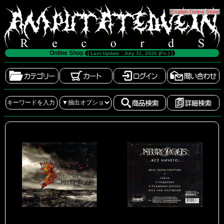
[
English Online Store
]
Online Shop
[ Last Update : July 31, 2026 (Fri.) ]