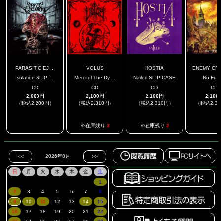
PARASITIC EJ ...
VOLUS
HOSTIA
ENEMY CRUC
Isolation SLIP- ...
Merciful The Dy ...
Nailed SLIP-CASE
No Futu
CD
CD
CD
CD
2,000円
2,100円
2,100円
2,100
（税込2,200円）
（税込2,310円）
（税込2,310円）
（税込2,3
.
.
※在庫残り
3
※在庫残り
2