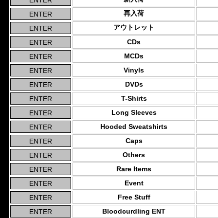
再入荷
アウトレット
CDs
MCDs
Vinyls
DVDs
T-Shirts
Long Sleeves
Hooded Sweatshirts
Caps
Others
Rare Items
Event
Free Stuff
Bloodcurdling ENT