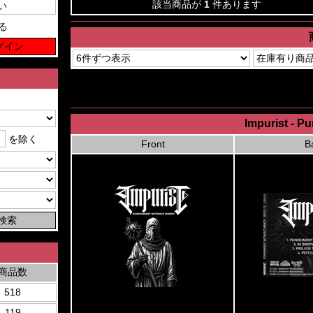
該当商品が
1
件あります
る
Impurist - P
を除く
Front
B
商品数
518
119