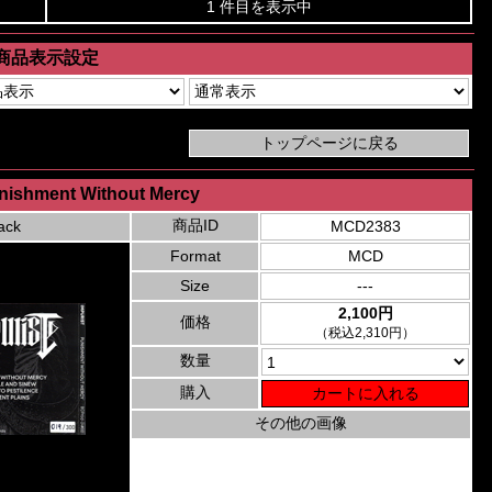
1 件目を表示中
商品表示設定
unishment Without Mercy
商品ID
ack
MCD2383
Format
MCD
Size
---
2,100円
価格
（税込2,310円）
数量
購入
その他の画像