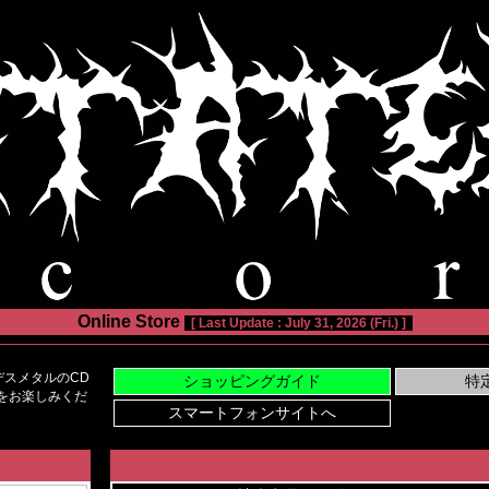
Online Store
[ Last Update : July 31, 2026 (Fri.) ]
スメタルのCD
い物をお楽しみくだ