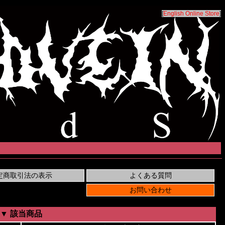
[
English Online Store
]
▼ 該当商品