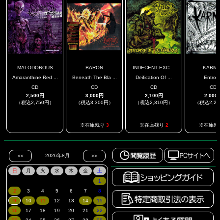
MALODOROUS
BARON
INDECENT EXC ...
KARM
Amaranthine Red ...
Beneath The Bla ...
Deification Of ...
Entrop
CD
CD
CD
CD
2,500円
3,000円
2,100円
2,000
（税込2,750円）
（税込3,300円）
（税込2,310円）
（税込2,2
.
※在庫残り
3
※在庫残り
2
※在庫残