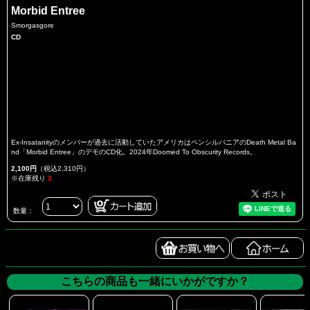
Morbid Entree
Smorgasgore
CD
Ex-Insatanityのメンバーが過去に活動していたアメリカはペンシルバニアのDeath Metal Ba
nd「Morbid Entree」のデモのCD化。2024年Doomed To Obscurity Records。
2,100円
（税込2,310円）
※在庫残り
3
数量：
こちらの商品も一緒にいかがですか？