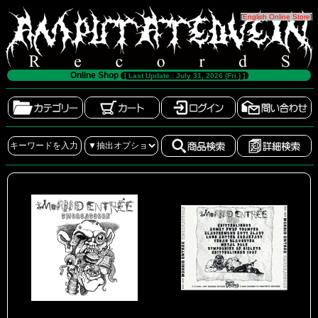
[
English Online Store
]
Online Shop
[ Last Update : July 31, 2026 (Fri.) ]