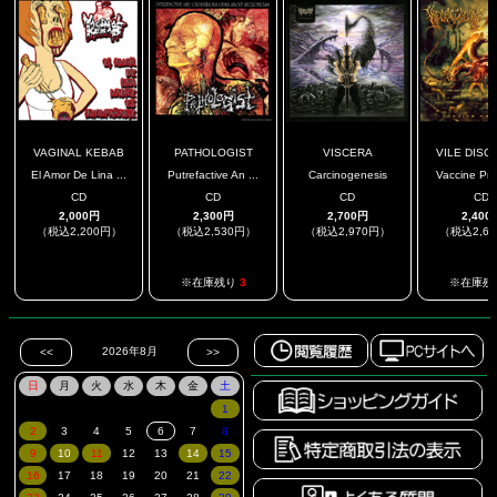
VAGINAL KEBAB
PATHOLOGIST
VISCERA
VILE DISCE
El Amor De Lina ...
Putrefactive An ...
Carcinogenesis
Vaccine Pr
CD
CD
CD
CD
2,000円
2,300円
2,700円
2,400
（税込2,200円）
（税込2,530円）
（税込2,970円）
（税込2,6
.
.
※在庫残り
3
※在庫残