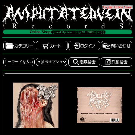
[
English Online Store
]
Online Shop
[ Last Update : July 31, 2026 (Fri.) ]