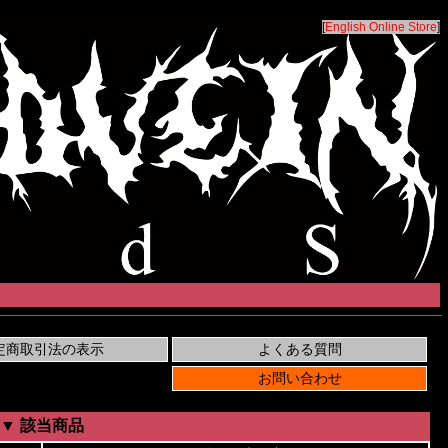
[
English Online Store
]
▼ 該当商品