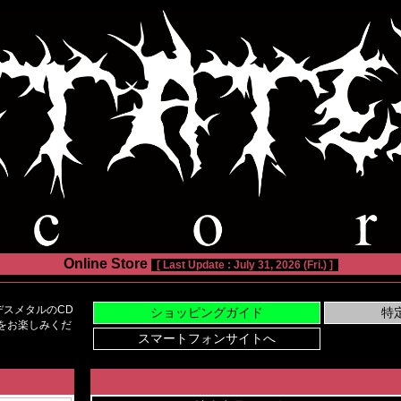
Online Store
[ Last Update : July 31, 2026 (Fri.) ]
スメタルのCD
い物をお楽しみくだ