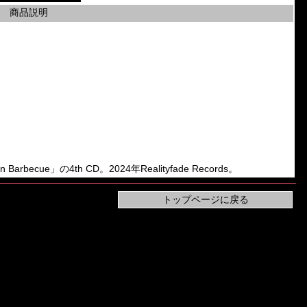
商品説明
n Barbecue」の4th CD。2024年Realityfade Records。