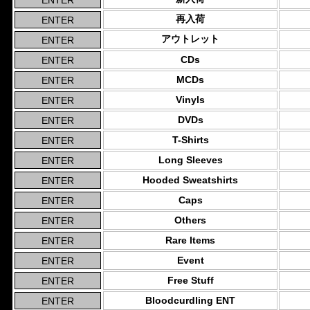
再入荷
アウトレット
CDs
MCDs
Vinyls
DVDs
T-Shirts
Long Sleeves
Hooded Sweatshirts
Caps
Others
Rare Items
Event
Free Stuff
Bloodcurdling ENT