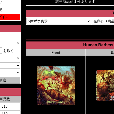
該当商品が
1
件あります
る
Human Barbecue
を除く
Front
B
商品数
518
119