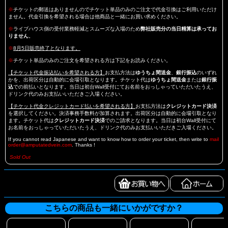
※
チケットの郵送はありませんのでチケット単品のみのご注文で代金引換はご利用いただけ
ません。代金引換を希望される場合は他商品と一緒にお買い求めください。
※
ライブハウス側の受付業務軽減とスムーズな入場のため
弊社販売分の当日精算は承ってお
りません
。
※
8月5日販売終了となります。
※
チケット単品のみのご注文を希望される方は下記をお読みください。
【チケット代金振込払いを希望される方】
お支払方法は
ゆうちょ間送金
、
銀行振込
のいずれ
かを、出荷区分は自動的に会場引取となります。チケット代は
ゆうちょ間送金
または
銀行振
込
での前払いとなります。当日は初台Wall受付にてお名前をおっしゃっていただいたうえ、
ドリンク代のみお支払いいただきご入場ください。
【チケット代金クレジットカード払いを希望される方】
お支払方法は
クレジットカード決済
を選択してください。決済事務手数料が加算されます。出荷区分は自動的に会場引取となり
ます。チケット代は
クレジットカード決済
でのご請求となります。当日は初台Wall受付にて
お名前をおっしゃっていただいたうえ、ドリンク代のみお支払いいただきご入場ください。
If you cannot read Japanese and want to know how to order your ticket, then write to
mail
order@amputatedvein.com
. Thanks !
Sold Out
こちらの商品も一緒にいかがですか？