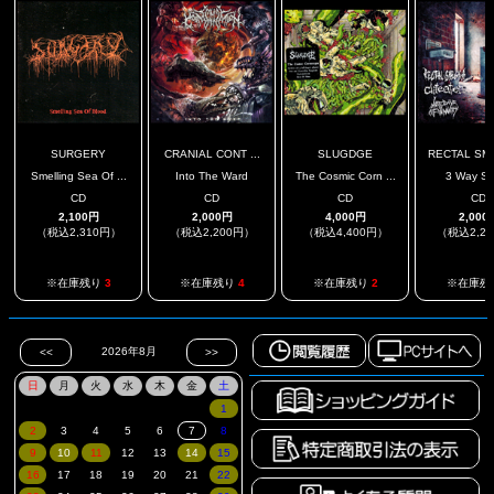
SURGERY
CRANIAL CONT ...
SLUGDGE
RECTAL SME
Smelling Sea Of ...
Into The Ward
The Cosmic Corn ...
3 Way SP
CD
CD
CD
CD
2,100円
2,000円
4,000円
2,000
（税込2,310円）
（税込2,200円）
（税込4,400円）
（税込2,2
※在庫残り
3
※在庫残り
4
※在庫残り
2
※在庫残