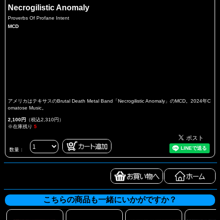
Necrogilistic Anomaly
Proverbs Of Profane Intent
MCD
アメリカはテキサスのBrutal Death Metal Band「Necrogilistic Anomaly」のMCD。2024年C
omatose Music。
2,100円
（税込2,310円）
※在庫残り
5
数量：
こちらの商品も一緒にいかがですか？