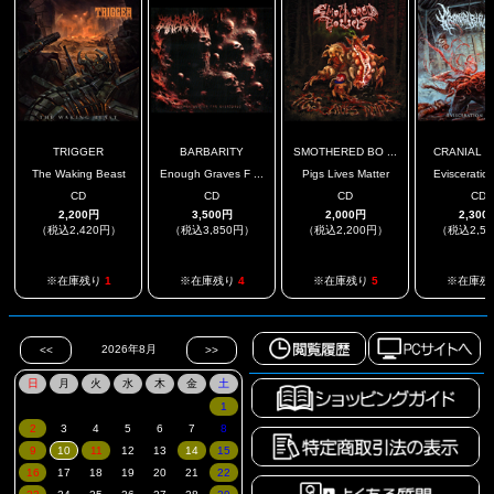
TRIGGER
BARBARITY
SMOTHERED BO ...
CRANIAL BI
The Waking Beast
Enough Graves F ...
Pigs Lives Matter
Evisceration
CD
CD
CD
CD
2,200円
3,500円
2,000円
2,300
（税込2,420円）
（税込3,850円）
（税込2,200円）
（税込2,5
※在庫残り
1
※在庫残り
4
※在庫残り
5
※在庫残