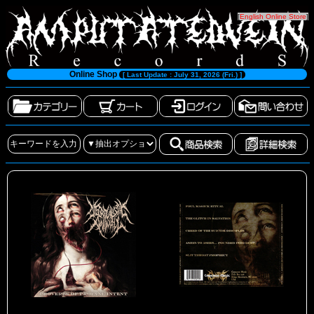
[
English Online Store
]
Online Shop
[ Last Update : July 31, 2026 (Fri.) ]