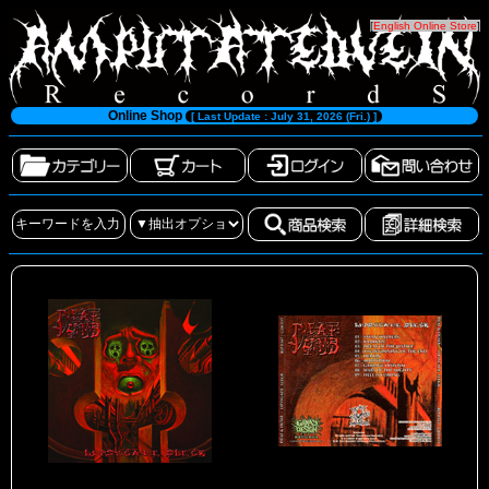
[
English Online Store
]
Online Shop
[ Last Update : July 31, 2026 (Fri.) ]