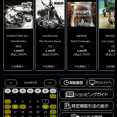
FORGOTTEN SO ...
SACRILEGA
INFERIA
TAPHON
Oral Abortion
The Arcana Spear
Grind Cumpaign ...
Las Leyes De
MCD
CD
CD
CD
1,800円
2,300円
2,500円
2,000
（税込1,980円）
（税込2,530円）
（税込2,750円）
（税込2,2
※在庫残り
3
※在庫残り
1
※在庫残り
3
※在庫残