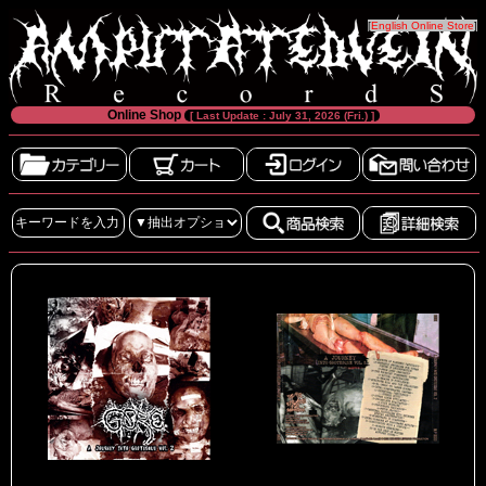
[
English Online Store
]
Online Shop
[ Last Update : July 31, 2026 (Fri.) ]