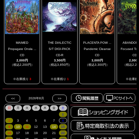
MAIMED
THE DIALECTIC
PLACENTA POW ...
ABANDON
Propagate Onsla ...
S/T DIGI-PACK
Pandemic Cleanse
Focused To I
CD
CD-R
CD
CD
2,000円
3,500円
3,000円
2,000
（税込2,200円）
（税込3,850円）
（税込3,300円）
（税込2,2
.
※在庫残り
3
※在庫残り
1
※在庫残