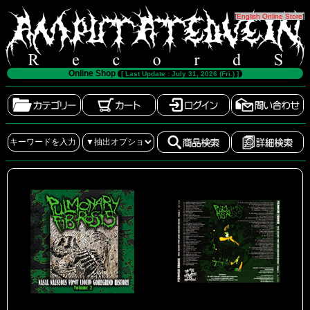
[
English Online Store
]
Online Shop
[ Last Update : July 31, 2026 (Fri.) ]