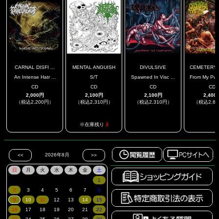
CARNAL DISFI ...
MENTAL ANGUISH
DIVULSIVE
CEMETERY R
An Intense Hatr ...
S/T
Spawned In Visc ...
From My Pudd
CD
CD
CD
CD
2,000円
2,100円
2,100円
2,400
（税込2,200円）
（税込2,310円）
（税込2,310円）
（税込2,6
.
.
.
※在庫残り
3