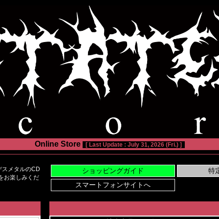
Online Store
[ Last Update : July 31, 2026 (Fri.) ]
スメタルのCD
い物をお楽しみくだ