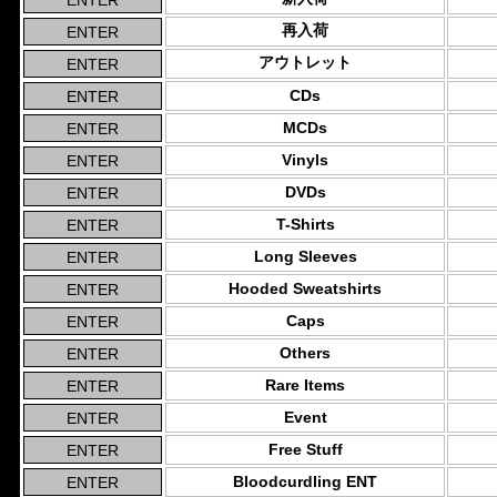
再入荷
アウトレット
CDs
MCDs
Vinyls
DVDs
T-Shirts
Long Sleeves
Hooded Sweatshirts
Caps
Others
Rare Items
Event
Free Stuff
Bloodcurdling ENT