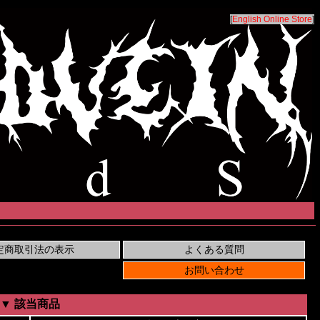
[
English Online Store
]
▼ 該当商品