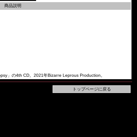
商品説明
opsy」の4th CD。2021年Bizarre Leprous Production。