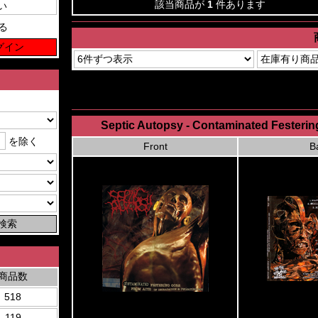
該当商品が
1
件あります
る
Septic Autopsy - Contaminated Festerin
を除く
Front
B
商品数
518
119