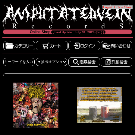
[
English Online Store
]
Online Shop
[ Last Update : July 31, 2026 (Fri.) ]