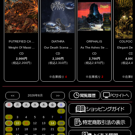
PUTREFIED CA ...
DIATHRA
ORPHALIS
COLPOCLE
Weight Of Massi ...
Our Death Scena ...
As The Ashes Se ...
Elegant Degr
CD
CD
CD
CD
2,000円
2,100円
2,700円
4,000
（税込2,200円）
（税込2,310円）
（税込2,970円）
（税込4,4
.
※在庫残り
4
※在庫残り
2
※在庫残