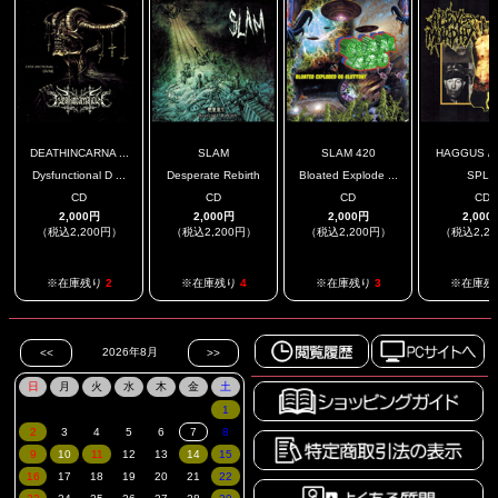
DEATHINCARNA ...
SLAM
SLAM 420
HAGGUS / A
Dysfunctional D ...
Desperate Rebirth
Bloated Explode ...
SPLI
CD
CD
CD
CD
2,000円
2,000円
2,000円
2,000
（税込2,200円）
（税込2,200円）
（税込2,200円）
（税込2,2
※在庫残り
2
※在庫残り
4
※在庫残り
3
※在庫残