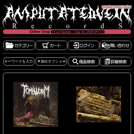
[
English Online Store
]
Online Shop
[ Last Update : July 31, 2026 (Fri.) ]