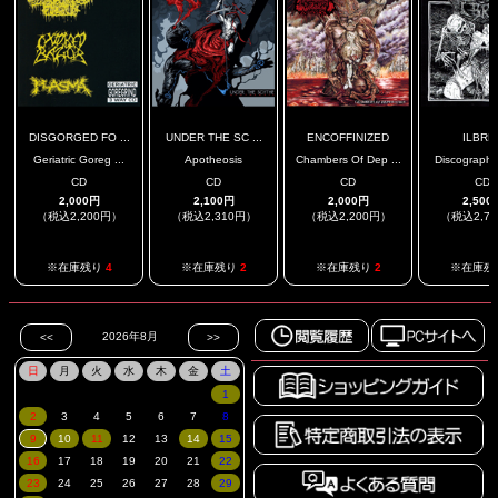
DISGORGED FO ...
UNDER THE SC ...
ENCOFFINIZED
ILBRE
Geriatric Goreg ...
Apotheosis
Chambers Of Dep ...
Discography
CD
CD
CD
CD
2,000円
2,100円
2,000円
2,500
（税込2,200円）
（税込2,310円）
（税込2,200円）
（税込2,7
※在庫残り
4
※在庫残り
2
※在庫残り
2
※在庫残