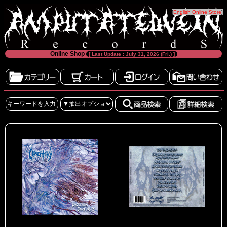
[
English Online Store
]
Online Shop
[ Last Update : July 31, 2026 (Fri.) ]