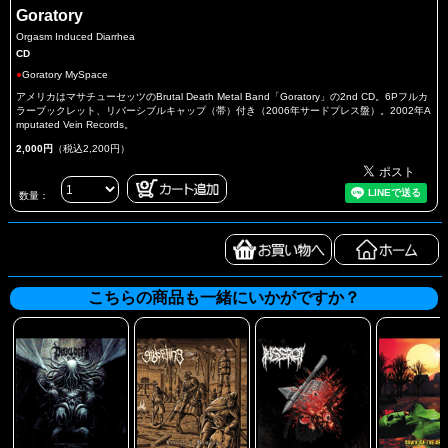
Goratory
Orgasm Induced Diarrhea
CD
●
Goratory MySpace
アメリカはマサチューセッツのBrutal Death Metal Band「Goratory」の2nd CD。6Pフルカ
ラーブックレット、リバーシブルキャップ（帯）付き（2006年サードプレス盤）。2002年A
mputated Vein Records。
2,000円
（税込2,200円）
数量：
こちらの商品も一緒にいかがですか？