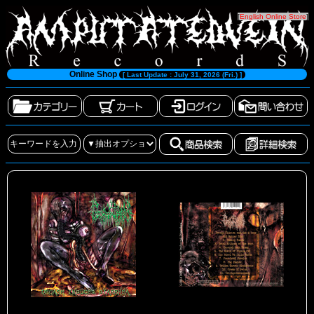
[
English Online Store
]
Online Shop
[ Last Update : July 31, 2026 (Fri.) ]