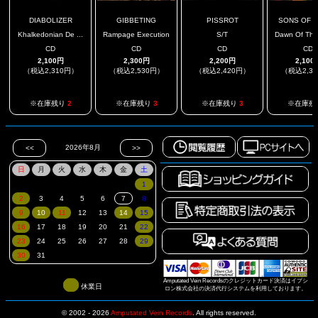
DIABOLIZER
GIBBETING
PISSROT
SONS OF 
Khalkedonian De ...
Rampage Execution
S/T
Dawn Of The 
CD
CD
CD
CD
2,100円
2,300円
2,200円
2,100
（税込2,310円）
（税込2,530円）
（税込2,420円）
（税込2,3
※在庫残り
2
※在庫残り
3
※在庫残り
3
※在庫残
Amputated Vein Recordsのクレジットカード決済はイプシ
休業日
ロン株式会社の決済代行システムを利用しております。
© 2002 - 2026
Amputated Vein Records
.
All rights reserved.