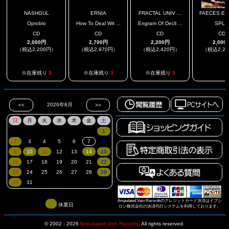
NASHGUL
ERNIA
FRACTAL UNIV ...
FAECES ERU
Oprobio
How To Deal Wit ...
Engram Of Decli ...
SPLI
CD
CD
CD
CD
2,000円
2,700円
2,200円
2,000
（税込2,200円）
（税込2,970円）
（税込2,420円）
（税込2,2
.
※在庫残り
3
※在庫残り
3
※在庫残り
5
Amputated Vein Recordsのクレジットカード決済はイプシ
休業日
ロン株式会社の決済代行システムを利用しております。
© 2002 - 2026
Amputated Vein Records
.
All rights reserved.