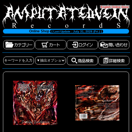
[
English Online Store
]
Online Shop
[ Last Update : July 31, 2026 (Fri.) ]