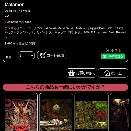
Malamor
Dead To The World
CD
●
Malamor MySpace
アメリカはニューヨークのBrutal Death Metal Band「Malamor」待望のDebut CD。12Pフ
ルカラーブックレット、リバーシブルキャップ（帯）付き。2004年Amputated Vein Record
s。
2,000円
（税込2,200円）
数量：
こちらの商品も一緒にいかがですか？