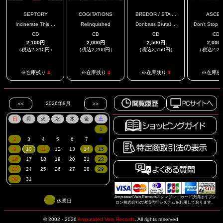
SEPTORY
COGITATIONS
BREDOR / STA ...
ASCEN
Incinerate This ...
Relinquished
Donbass Brutal ...
Don't Stop W
CD
CD
CD
CD
2,100円
2,000円
2,500円
2,000
（税込2,310円）
（税込2,200円）
（税込2,750円）
（税込2,2
※在庫残り
4
※在庫残り
4
※在庫残り
3
※在庫残
Amputated Vein Recordsのクレジットカード決済はイプシ
休業日
ロン株式会社の決済代行システムを利用しております。
© 2002 - 2026
Amputated Vein Records
.
All rights reserved.