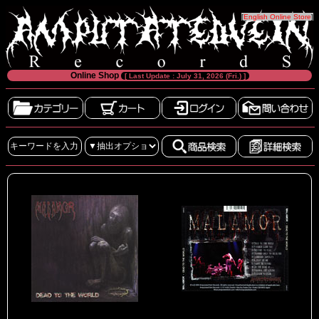
[
English Online Store
]
Online Shop
[ Last Update : July 31, 2026 (Fri.) ]