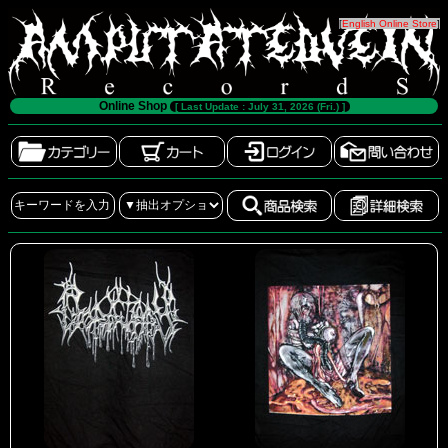
[
English Online Store
]
Online Shop
[ Last Update : July 31, 2026 (Fri.) ]