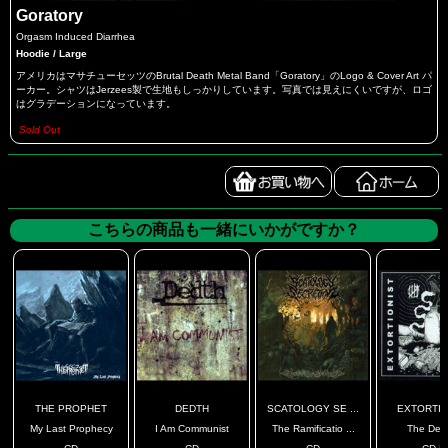
Goratory
Orgasm Induced Diarrhea
Hoodie / Large
アメリカはマサチューセッツのBrutal Death Metal Band「Goratory」のLogo & Cover Art パ
ーカー。シャツはJerzees製で生地もしっかりしています。写真では見えにくいですが、ロゴ
はグラデーションになっています。
Sold Out
こちらの商品も一緒にいかがですか？
THE PROPHET
DEDTH
SCATOLOGY SE ...
EXTORTIO
My Last Prophecy
I Am Communist
The Ramificatio ...
The Decl