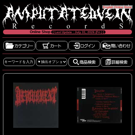
[
English Online Store
]
Online Shop
[ Last Update : July 31, 2026 (Fri.) ]