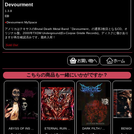
Devourment
1.3.8
CD
●
Devourment MySpace
アメリカはテキサスのBrutal Death Metal Band「Devourment」の通算2枚目となるCD。オ
リジナル盤。2000年TXDM Underground(Ex-Corpse Gristle Records)。ディスクに傷があり
ますが再生確認済みです。最終入荷！
Sold Out
こちらの商品も一緒にいかがですか？
ABYSS OF INS ...
ETERNAL RUIN ...
DARK FILTH / ...
BENIGH