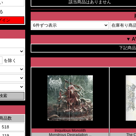
該当商品はありません
る
▼ 
下記商品
を除く
商品数
518
Iniquitous Monolith
Monstrous Degradation ...
The C
119