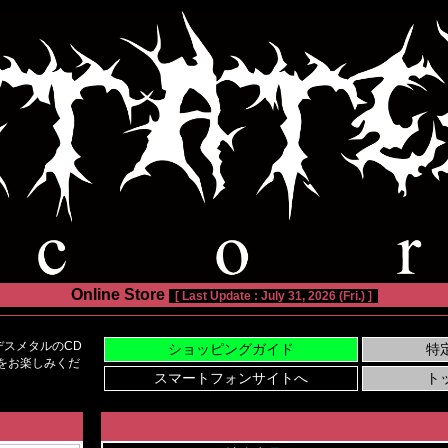
Online Store
[ Last Update : July 31, 2026 (Fri.) ]
スメタルのCD
い物をお楽しみくだ