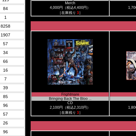
Merch
4,000円（税込4,400円）
1,7
84
［在庫残り
3
］
1
8258
1907
57
34
66
16
7
39
Frightmare
85
Bringing Back The Bloo ...
CD
96
2,100円（税込2,310円）
1,8
［在庫残り
3
］
57
26
96