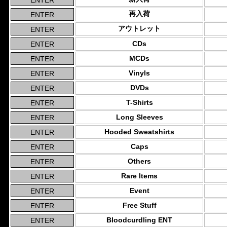
再入荷
アウトレット
CDs
MCDs
Vinyls
DVDs
T-Shirts
Long Sleeves
Hooded Sweatshirts
Caps
Others
Rare Items
Event
Free Stuff
Bloodcurdling ENT