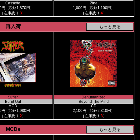
Cassette
Zine
00円（税込1,870円）
1,000円（税込1,100円）
［在庫残り
3
］
［在庫残り
4
］
再入荷
Suffer
Dehumanized
Burnt Out
Beyond The Mind
MCD
CD
00円（税込1,980円）
2,100円（税込2,310円）
［在庫残り
2
］
［在庫残り
3
］
MCDs