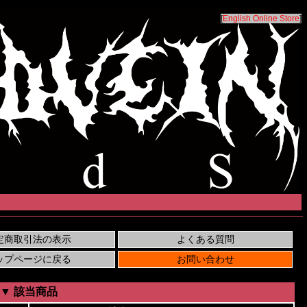
[
English Online Store
]
▼ 該当商品