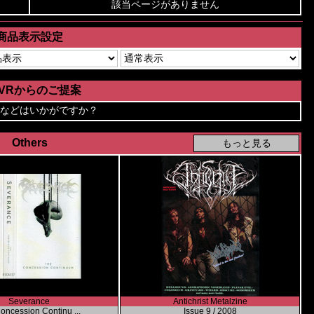
該当ページがありません
商品表示設定
AVRからのご提案
などはいかがですか？
Others
Severance
Antichrist Metalzine
oncession Continu ...
Issue 9 / 2008