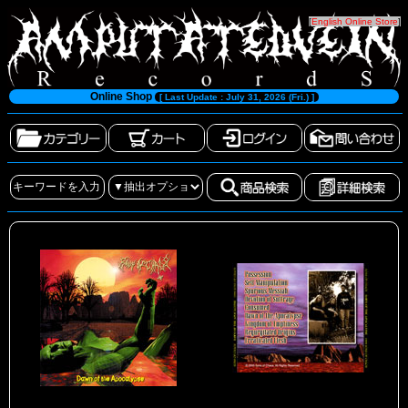
[
English Online Store
]
Online Shop
[ Last Update : July 31, 2026 (Fri.) ]