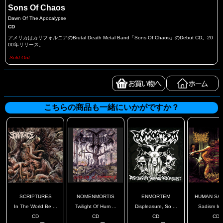
Sons Of Chaos
Dawn Of The Apocalypse
CD
アメリカはカリフォルニアのBrutal Death Metal Band「Sons Of Chaos」のDebut CD。20
00年リリース。
Sold Out
こちらの商品も一緒にいかがですか？
SCRIPTURES
NOMENMORTIS
ENMORTEM
HUMAN SAD
In The World Be ...
Twilight Of Hum ...
Displeasure, So ...
Sadism Ins
CD
CD
CD
CD