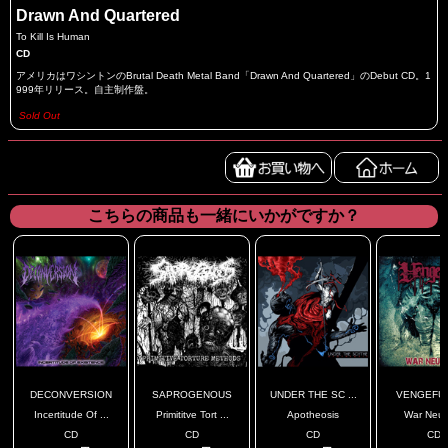
Drawn And Quartered
To Kill Is Human
CD
アメリカはワシントンのBrutal Death Metal Band「Drawn And Quartered」のDebut CD。1
999年リリース。自主制作盤。
Sold Out
こちらの商品も一緒にいかがですか？
DECONVERSION
SAPROGENOUS
UNDER THE SC ...
VENGEFUL
Incertitude Of ...
Primititve Tort ...
Apotheosis
War Neur
CD
CD
CD
CD