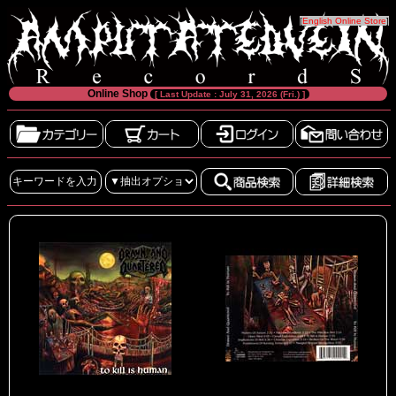
[
English Online Store
]
Online Shop
[ Last Update : July 31, 2026 (Fri.) ]