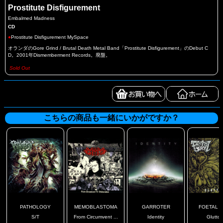
Prostitute Disfigurement
Embalmed Madness
CD
●
Prostitute Disfigurement MySpace
オランダのGore Grind / Brutal Death Metal Band「Prostitute Disfigurement」のDebut C
D。2001年Dismemberment Records。廃盤。
Sold Out
こちらの商品も一緒にいかがですか？
PATHOLOGY
MEMOBLASTOMA
GARROTER
FOETAL J
S/T
From Circumvent ...
Identity
Glutto