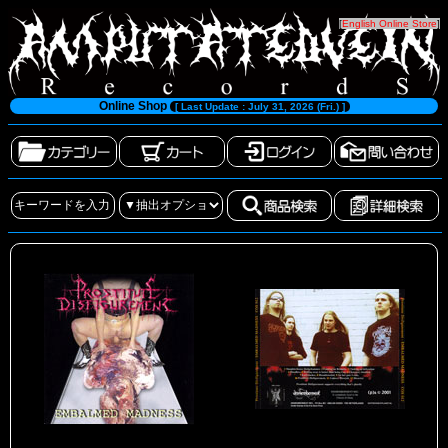
[
English Online Store
]
Online Shop
[ Last Update : July 31, 2026 (Fri.) ]