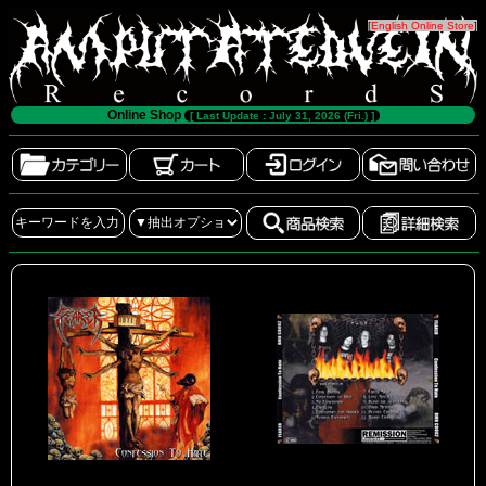
[
English Online Store
]
Online Shop
[ Last Update : July 31, 2026 (Fri.) ]