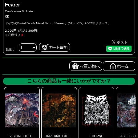
Fearer
Confession To Hate
CD
ドイツのBrutal Death Metal Band「Fearer」の2nd CD。2002年リリース。
2,000円
（税込2,200円）
※在庫残り
3
数量：
こちらの商品も一緒にいかがですか？
VISIONS OF D ...
IMPERIAL EXE ...
ECLIPSE
AS FLESH D