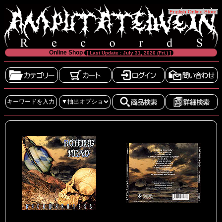
[
English Online Store
]
Online Shop
[ Last Update : July 31, 2026 (Fri.) ]