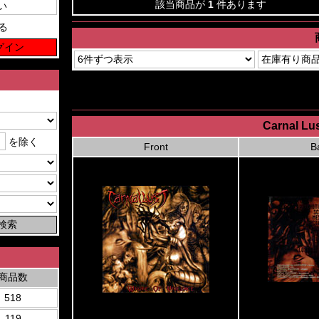
該当商品が
1
件あります
る
Carnal Lus
を除く
Front
B
商品数
518
119