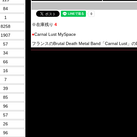
84
1
※在庫残り
4
8258
●
Carnal Lust MySpace
1907
フランスのBrutal Death Metal Band「Carnal Lust」の
57
34
66
16
7
39
85
96
57
26
96