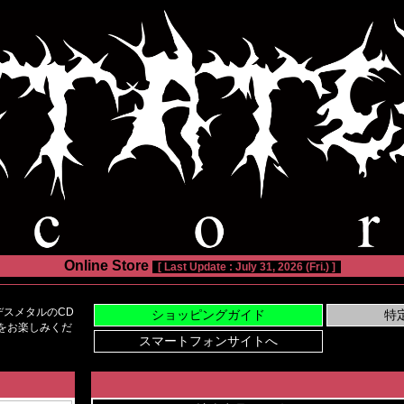
Online Store
[ Last Update : July 31, 2026 (Fri.) ]
スメタルのCD
い物をお楽しみくだ