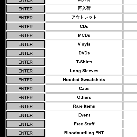
再入荷
アウトレット
CDs
MCDs
Vinyls
DVDs
T-Shirts
Long Sleeves
Hooded Sweatshirts
Caps
Others
Rare Items
Event
Free Stuff
Bloodcurdling ENT