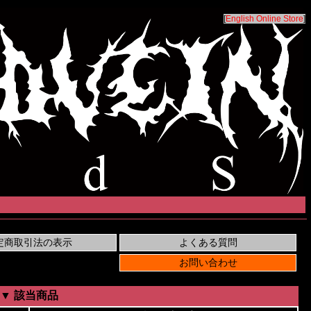
[
English Online Store
]
▼ 該当商品