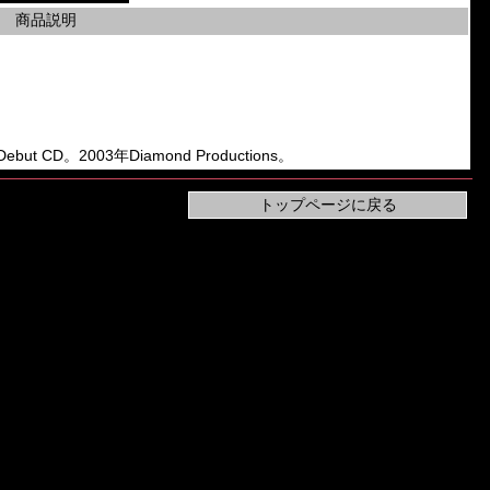
商品説明
Debut CD。2003年Diamond Productions。