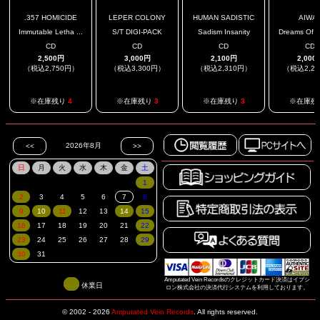
.357 HOMICIDE
LEPER COLONY
HUMAN SADISTIC
AIWA
Immutable Letha ...
S/T DIGI-PACK
Sadism Insanity
Dreams Of An
CD
CD
CD
CD
2,500円
3,000円
2,100円
2,000
（税込2,750円）
（税込3,300円）
（税込2,310円）
（税込2,2
※在庫残り
4
※在庫残り
3
※在庫残り
3
※在庫残
Amputated Vein Recordsのクレジットカード決済はイプシ
休業日
ロン株式会社の決済代行システムを利用しております。
© 2002 - 2026
Amputated Vein Records
.
All rights reserved.