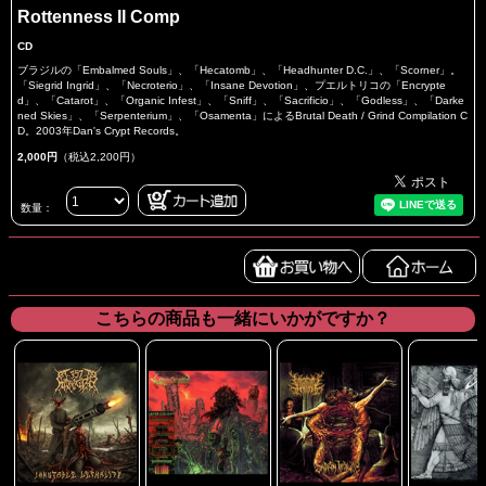
Rottenness II Comp
CD
ブラジルの「Embalmed Souls」、「Hecatomb」、「Headhunter D.C.」、「Scorner」。
「Siegrid Ingrid」、「Necroterio」、「Insane Devotion」、プエルトリコの「Encrypte
d」、「Catarot」、「Organic Infest」、「Sniff」、「Sacrificio」、「Godless」、「Darke
ned Skies」、「Serpenterium」、「Osamenta」によるBrutal Death / Grind Compilation C
D。2003年Dan's Crypt Records。
2,000円
（税込2,200円）
数量：
こちらの商品も一緒にいかがですか？