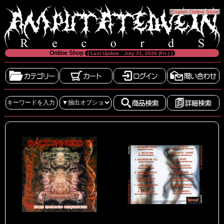
[
English Online Store
]
Online Shop
[ Last Update : July 31, 2026 (Fri.) ]