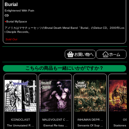
Burial
Enlightened With Pain
CD
●
Burial MySpace
アメリカはマサチューセッツのBrutal Death Metal Band「Burial」のDebut CD。2000年Los
t Disciple Records。
Sold Out
こちらの商品も一緒にいかがですか？
ICONOCLAST
MALEVOLENT C ...
INHUMAN DEPR ...
OS
The Unmutated R ...
Eternal Re-Issu ...
Servants Of Sup ...
Stationes Vi