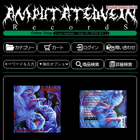
[
English Online Store
]
Online Shop
[ Last Update : July 31, 2026 (Fri.) ]