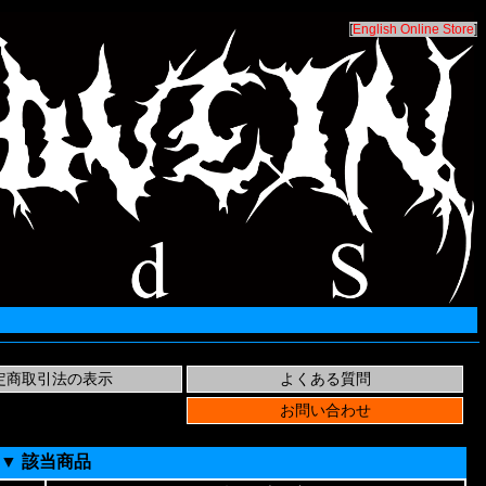
[
English Online Store
]
▼ 該当商品