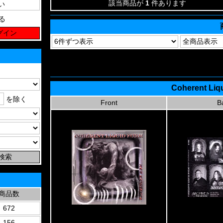
該当商品が
1
件あります
る
Coherent Liq
を除く
Front
B
商品数
672
156