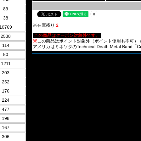
89
38
※在庫残り
2
10769
この商品はクーポン対象外です。
2538
※
この商品はポイント対象外（ポイント使用も不可）
114
アメリカはミネソタのTechnical Death Metal Band「Coh
50
1211
203
252
176
224
477
198
167
306