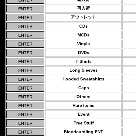
再入荷
アウトレット
CDs
MCDs
Vinyls
DVDs
T-Shirts
Long Sleeves
Hooded Sweatshirts
Caps
Others
Rare Items
Event
Free Stuff
Bloodcurdling ENT