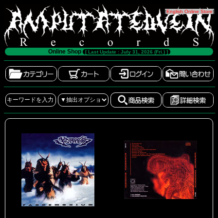
[
English Online Store
]
Online Shop
[ Last Update : July 31, 2026 (Fri.) ]