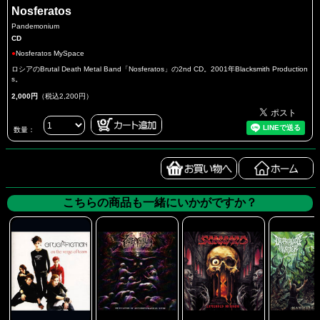
Nosferatos
Pandemonium
CD
●
Nosferatos MySpace
ロシアのBrutal Death Metal Band「Nosferatos」の2nd CD。2001年Blacksmith Production
s。
2,000円
（税込2,200円）
数量：
こちらの商品も一緒にいかがですか？