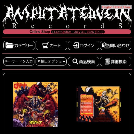
[
English Online Store
]
Online Shop
[ Last Update : July 31, 2026 (Fri.) ]