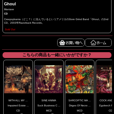
Ghoul
Maniaxe
CD
Creepsylvania（どこ？）に住んでいるというアメリカのGore Grind Band「Ghoul」の2nd
CD。2003年Razorback Records。
Sold Out
こちらの商品も一緒にいかがですか？
WITH ALL MY ...
SINE ANIMA
SARCOPTIC MA ...
COCK AND B
Impaired Existe ...
Suck Business C ...
Dirges Of Necro ...
Egoleech Re-
CD
MCD
MCD
CD