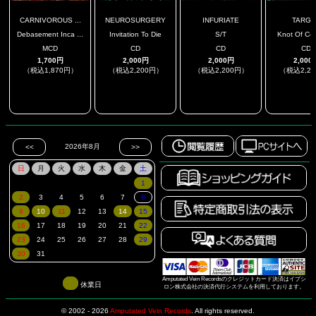
CARNIVOROUS ...
NEUROSURGERY
INFURIATE
TARGE
Debasement Inca ...
Invitation To Die
S/T
Knot Of Cent
MCD
CD
CD
CD
1,700円
2,000円
2,000円
2,000
（税込1,870円）
（税込2,200円）
（税込2,200円）
（税込2,2
.
.
.
.
Amputated Vein Recordsのクレジットカード決済はイプシ
休業日
ロン株式会社の決済代行システムを利用しております。
© 2002 - 2026
Amputated Vein Records
.
All rights reserved.