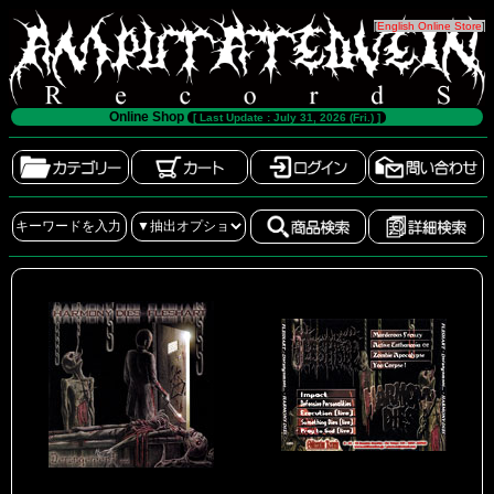
[
English Online Store
]
Online Shop
[ Last Update : July 31, 2026 (Fri.) ]