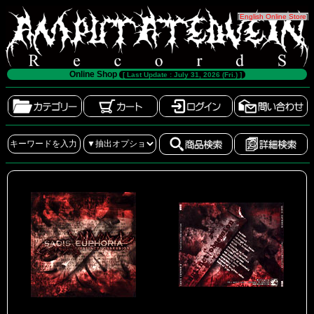
[
English Online Store
]
Online Shop
[ Last Update : July 31, 2026 (Fri.) ]