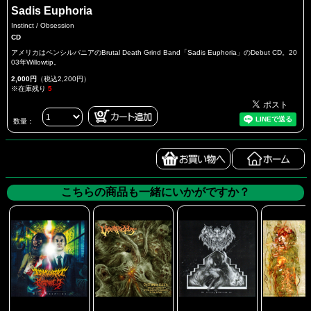
Sadis Euphoria
Instinct / Obsession
CD
アメリカはペンシルバニアのBrutal Death Grind Band「Sadis Euphoria」のDebut CD。20
03年Willowtip。
2,000円
（税込2,200円）
※在庫残り
5
数量：
こちらの商品も一緒にいかがですか？