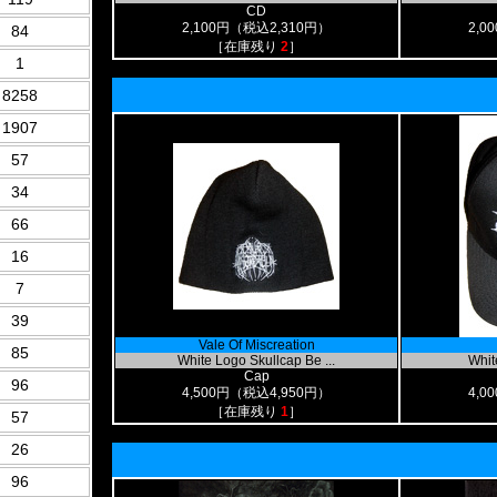
CD
2,100円（税込2,310円）
2,0
84
［在庫残り
2
］
1
8258
1907
57
34
66
16
7
39
Vale Of Miscreation
85
White Logo Skullcap Be ...
White
Cap
96
4,500円（税込4,950円）
4,0
［在庫残り
1
］
57
26
96