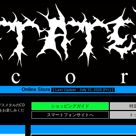
Online Store
[ Last Update : July 31, 2026 (Fri.) ]
スメタルのCD
い物をお楽しみくだ