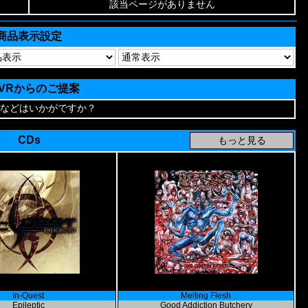
該当ページがありません
商品表示設定
AVRからのご提案
などはいかがですか？
CDs
In-Quest
Melting Flesh
Epileptic
Good Addiction Butchery