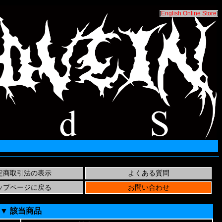
[
English Online Store
]
▼ 該当商品