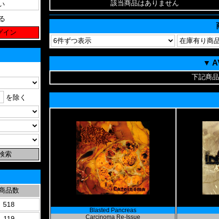
該当商品はありません
る
▼ 
下記商品
を除く
商品数
518
Blasted Pancreas
Carcinoma Re-Issue
119