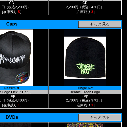
CD
CD
00円（税込2,200円）
2,200円（税込2,420円）
［在庫残り
5
］
［在庫残り
3
］
Caps
Pessimist
Jungle Rot
 Logo FlexFit Hat ...
Beanie Green Logo
Cap
Cap
00円（税込4,400円）
2,700円（税込2,970円）
［在庫残り
1
］
［在庫残り
1
］
DVDs