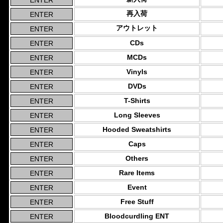
再入荷
アウトレット
CDs
MCDs
Vinyls
DVDs
T-Shirts
Long Sleeves
Hooded Sweatshirts
Caps
Others
Rare Items
Event
Free Stuff
Bloodcurdling ENT